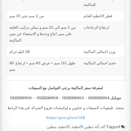
للماكينة
قطر الاغطية للحام
من 2 سم حتي 10 سم
ارتفاع الزجاجات
من 5 سم الي 25 سم و يمكن تركيب الخلية
علي سير انتاج وحدها و الاستغناء عن سير
الماكينة
وزن اجمالي الماكينة
28 كيلو جرام
حجم اجمالي الماكينة
طول 115 سم × عرض 40 سم × ارتفاع 48
سم
لمعرفة سعر الماكينة يرجى التواصل مع المبيعات
موبايل 01211
16954 – 01211116955 – 01211116956 – 01211116958
1
ستجد تليفونات المبيعات و عناوين و لوكيشنات فروع الشركة في هذا الرابط
https://goo.gl/en7xfB
Tagged
آلة
,
آلة تبطين الأغطية
,
الأغطية
,
تبطين