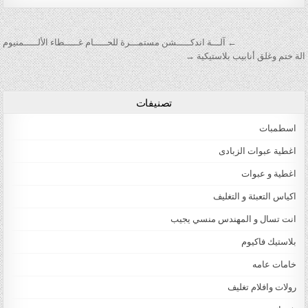
تصفّح المقالات
← آلـــة اندكـــــشن مستمـــرة للحـــــام غـــــطاء الألـــــمنيوم
الة ختم وغلق أنابيب بلاستيكية →
تصنيفات
اسطمبات
اغطية عبوات الزبادى
اغطية و عبوات
اكياس التعبئة و التغليف
انت تسال و المهندس منسي يجيب
بلاستيك فاكيوم
خامات عامه
رولات وافلام تغليف