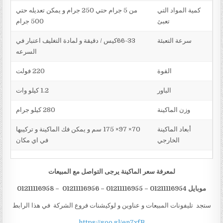
كمية المواد التي
من 5 جرام حتي 250 جرام و يمكن تعديله حتي
تعبئ
500 جرام
سرعة التعبئة
66-33كيس / دقيقة و لمادة التغليف اعتبار في
السرعه
القوة
220 فولت
الباور
1.2 كيلو وات
وزن الماكينة
280 كيلو جرام
أبعاد الماكينة
70× 97× 175 سم و يمكن فك الماكينة و تركيبها
الخارجي
في اي مكان
لمعرفة سعر الماكينة يرجى التواصل مع المبيعات
موبايل 01211116954 – 01211116955 – 01211116956 – 01211116958
ستجد تليفونات المبيعات و عناوين و لوكيشنات فروع الشركة في هذا الرابط
https://goo.gl/en7xfB