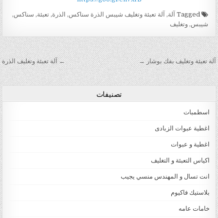
Tagged
آلة
,
آلة تعبئة وتغليف شيبس الذرة سناكس
,
الذرة
,
تعبئة
,
سناكس
,
شيبس
,
وتغليف
تصفّح المقالات
آلة تعبئة وتغليف بفك بوشار →
← آلة تعبئة وتغليف الذرة
تصنيفات
اسطمبات
اغطية عبوات الزبادى
اغطية و عبوات
اكياس التعبئة و التغليف
انت تسال و المهندس منسي يجيب
بلاستيك فاكيوم
خامات عامه