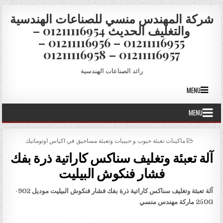
Skip to conten
شركة المهندس منسي للصناعات الهندسية
والتغليف الحديث 01211116954 –
01211116955 – 01211116956 –
01211116957 – 01211116958
رائد الصناعات الهندسية
MENU
MENU
POSTED IN
ماكينات تعبئة حبوب و حبيبات وتعبئة مساحيق في اكياس اوتوماتيك
آلة تعبئة وتغليف سناكس كاراتية ذرة بفك
فشار فنكوش البيليت
آلة تعبئة وتغليف سناكس كاراتية ذرة بفك فشار فنكوش البيليت موديل
902-
250G
ماركة مهندس منسي