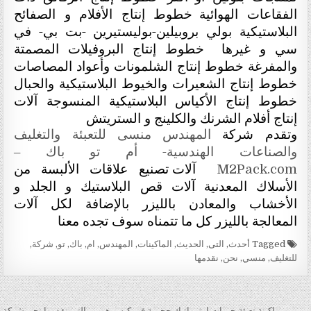
الفقاعات الهوائية
خطوط إنتاج الأفلام و الصفائح
البلاستيكية بولي بروبيلين-بوليستيرين -بت بي- في
سي و غيرها خطوط إنتاج البروفيلات المصمتة
والمفرغة خطوط إنتاج الشلمونات وأعواد المصاصات
خطوط إنتاج الشعيرات والخيوط البلاستيكية والحبال
خطوط إنتاج الأكياس البلاستيكية المنسوجة آلات
إنتاج أفلام الشرنك والكلينج و الستريتش
شركة
المهندس منسى للتعبئة والتغليف
وتقدم
والصناعات الهندسية- أم تو باك –
آلات تصنيع علاقات الألبسة من
M2Pack.com
الأسلاك المعدنية آلات قص البلاستيك و الجلد و
الأخشاب والمعادن بالليزر بالإضافة لكل آلات
المعالجة بالليزر كل ما تتمناه سوف تجده معنا
Tagged
أحدث
,
التى
,
الحديث
,
الماكينات
,
المهندس
,
ام
,
باك
,
تو
,
شركة
,
للتغليف
,
منسي
,
نحن
,
نقدمها
← ماكينة تعبئة حبيبات اوتوماتيك حجمية فى كيس هرمى التى نقدمها نحن شركة