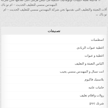
تصفّح المقالات
المهندس منسي للتغليف الحديث – ام تو باك
آلات التعبئة والتغليف التى نقدمها نحن شركة المهندس منسي للتغليف الحديث – ام
تو باك →
تصنيفات
اسطمبات
اغطية عبوات الزبادى
اغطية و عبوات
اكياس التعبئة و التغليف
انت تسال و المهندس منسي يجيب
بلاستيك فاكيوم
خامات عامه
رولات وافلام تغليف
شرنك pvc