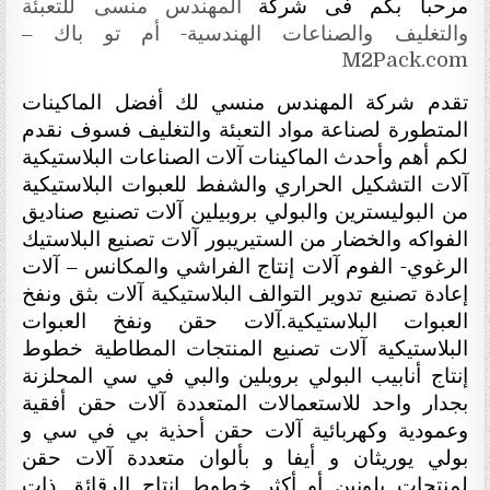
مرحبا بكم فى شركة
المهندس منسى للتعبئة
والتغليف والصناعات الهندسية- أم تو باك –
M2Pack.com
تقدم شركة المهندس منسي لك أفضل الماكينات
المتطورة لصناعة مواد التعبئة والتغليف فسوف نقدم
لكم أهم وأحدث الماكينات آلات الصناعات البلاستيكية
آلات التشكيل الحراري والشفط للعبوات البلاستيكية
من البوليسترين والبولي بروبيلين آلات تصنيع صناديق
الفواكه والخضار من الستيريبور آلات تصنيع البلاستيك
الرغوي- الفوم آلات إنتاج الفراشي والمكانس
آلات
–
إعادة تصنيع تدوير التوالف البلاستيكية آلات بثق ونفخ
العبوات البلاستيكية.آلات حقن ونفخ العبوات
البلاستيكية آلات تصنيع المنتجات المطاطية خطوط
إنتاج أنابيب البولي بروبلين والبي في سي المحلزنة
بجدار واحد للاستعمالات المتعددة آلات حقن أفقية
وعمودية وكهربائية آلات حقن أحذية بي في سي و
بولي يوريثان و أيفا و بألوان متعددة آلات حقن
لمنتجات بلونين أو أكثر خطوط إنتاج الرقائق ذات