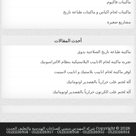
ماكينات فاكيوم
ماكينات لحام اكياس و ماكينات طباعة تاريخ
مشاريع صغيرة
أحدث المقالات
ماكينة طباعة تاريخ الصلاحية يدوي
تجربة ماكينة لحام الانابيب البلاستيكية بنظام الالتراسونيك
اوفر ماكينة لحام انابيب بلاستيك و انابيب لامينيت
آلة لختم علب حرارياً بالقصدير اوتوماتيك
آلة لختم علب الكرتون حرارياً بالقصدير اوتوماتيك
natural male enhancement
male enlargement pills
virectin review Male Viagra Online Buy
Copyright © 2026 شركة المهندس منسي للصناعات الهندسية والتغليف الحديث
best erection pills Erection Problems Stimulation
01211116954 - 01211116955 - 01211116956 - 01211116957 - 01211116958