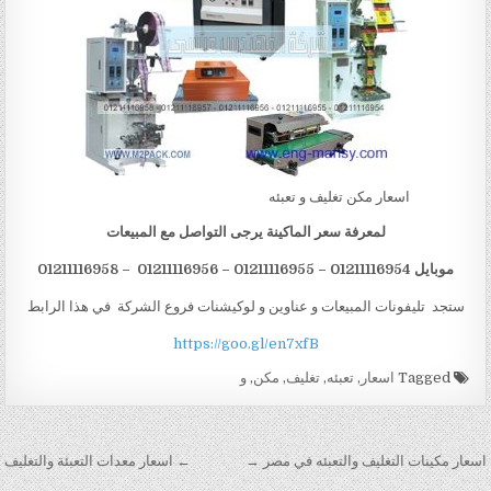
اسعار مكن تغليف و تعبئه
لمعرفة سعر الماكينة يرجى التواصل مع المبيعات
موبايل 01211116954 – 01211116955 – 01211116956 – 01211116958
ستجد تليفونات المبيعات و عناوين و لوكيشنات فروع الشركة في هذا الرابط
https://goo.gl/en7xfB
Tagged
اسعار
,
تعبئه
,
تغليف
,
مكن
,
و
تصفّح المقالات
اسعار مكينات التغليف والتعبئه في مصر →
← اسعار معدات التعبئة والتغليف