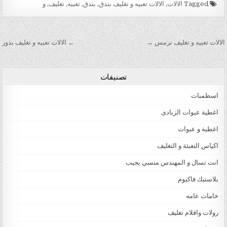
Tagged
الالات
,
الالات تعبيه و تغليف بندق
,
بندق
,
تعبيه
,
تغليف
,
و
تصفّح المقالات
الالات تعبيه و تغليف ترمس →
← الالات تعبيه و تغليف بذور
تصنيفات
اسطمبات
اغطية عبوات الزبادى
اغطية و عبوات
اكياس التعبئة و التغليف
انت تسال و المهندس منسي يجيب
بلاستيك فاكيوم
خامات عامه
رولات وافلام تغليف