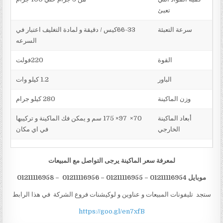
تعبئ
سرعة التعبئة
66-33كيس / دقيقة و لمادة التغليف اعتبار في
السرعه
القوة
220فولت
الباور
1.2 كيلو وات
وزن الماكينة
280 كيلو جرام
أبعاد الماكينة
70× 97× 175 سم و يمكن فك الماكينة و تركيبها
الخارجي
في اي مكان
لمعرفة سعر الماكينة يرجى التواصل مع المبيعات
موبايل 01211
16954 – 01211116955 – 01211116956 – 01211116958
1
ستجد تليفونات المبيعات و عناوين و لوكيشنات فروع الشركة في هذا الرابط
https://goo.gl/en7xfB