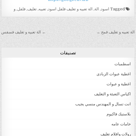
Tagged
اسود
,
الة
,
الة تعبيه و تغليف فلفل اسود
,
تعبيه
,
تغليف
,
فلفل
,
و
تصفّح المقالات
الة تعبيه و تغليف قمح →
← الة تعبيه و تغليف فسفس
تصنيفات
اسطمبات
اغطية عبوات الزبادى
اغطية و عبوات
اكياس التعبئة و التغليف
انت تسال و المهندس منسي يجيب
بلاستيك فاكيوم
خامات عامه
رولات وافلام تغليف