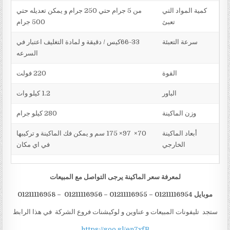
كمية المواد التي
من 5 جرام حتي 250 جرام و يمكن تعديله حتي
تعبئ
500 جرام
سرعة التعبئة
66-33كيس / دقيقة و لمادة التغليف اعتبار في
السرعه
القوة
220 فولت
الباور
1.2 كيلو وات
وزن الماكينة
280 كيلو جرام
أبعاد الماكينة
70× 97× 175 سم و يمكن فك الماكينة و تركيبها
الخارجي
في اي مكان
لمعرفة سعر الماكينة يرجى التواصل مع المبيعات
موبايل 01211
16954 – 01211116955 – 01211116956 – 01211116958
1
ستجد تليفونات المبيعات و عناوين و لوكيشنات فروع الشركة في هذا الرابط
https://goo.gl/en7xfB