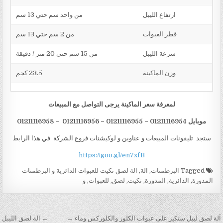
ارتفاع الليبل
من واحد سم حتي 13 سم
قطر العبوات
من 2 سم حتي 13 سم
سرعة الليبل
من 15 سم حتي 20 متر / دقيقة
وزن الماكينة
23.5 كجم
لمعرفة سعر الماكينة يرجى التواصل مع المبيعات
موبايل 01211116954 – 01211116955 – 01211116956 – 01211116958
ستجد تليفونات المبيعات و عناوين و لوكيشنات فروع الشركة في هذا الرابط
https://goo.gl/en7xfB
Tagged
البرطمنات
,
الة
,
الة لصق تكيت للعبوات الدائرية و البرطمنات
المدورة
,
الدائرية
,
المدورة
,
تكيت
,
لصق
,
للعبوات
,
و
تصفّح المقالات
آلة لصق ليبل ستكير على عبوات الكلور والكلوركس وماء →
← الة لصق الليبل