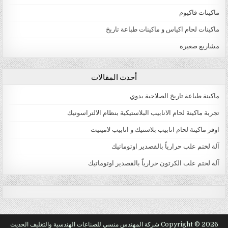
ماكينات فاكيوم
ماكينات لحام اكياس و ماكينات طباعة تاريخ
مشاريع صغيرة
أحدث المقالات
ماكينة طباعة تاريخ الصلاحية يدوي
تجربة ماكينة لحام الانابيب البلاستيكية بنظام الالتراسونيك
اوفر ماكينة لحام انابيب بلاستيك و انابيب لامينيت
آلة لختم علب حرارياً بالقصدير اوتوماتيك
آلة لختم علب الكرتون حرارياً بالقصدير اوتوماتيك
natural male enhancement
male enlargement pills
virectin review Male Viagra Online Buy
Copyright © 2026 شركة المهندس منسي للصناعات الهندسية والتغليف الحديث
best erection pills Erection Problems Stimulation