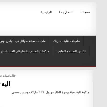
Skip to conten
منتجاتنا
اتـصـل بـنـا
الرئيسية
ماكينات تغليف شرنك
ماكينات تعبئة سوائل في اكياس اوتوم
اكياس التعبئة و التغليف
ماكينات التغليف بالسلوفان للعلب 3 دي و ماكينات لصق ليبل
POSTED IN
ماكينات تع
الية 
ماكينة الية تعبئة بودرة التلك موديل 952 ماركة مهندس منسي