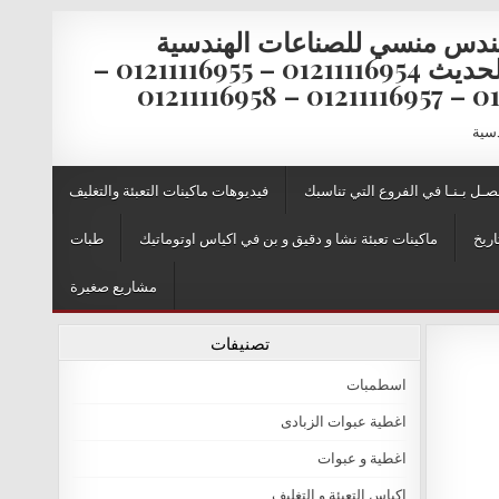
ندس منسي للصناعات الهندسية
والتغليف الحديث 01211116954 – 01211116955 –
0121111
دسية
صـل بـنـا في الفروع التي تناسبك
فيديوهات ماكينات التعبئة والتغليف
اريخ
ماكينات تعبئة نشا و دقيق و بن في اكياس اوتوماتيك
طبات
مشاريع صغيرة
تصنيفات
اسطمبات
اغطية عبوات الزبادى
اغطية و عبوات
اكياس التعبئة و التغليف