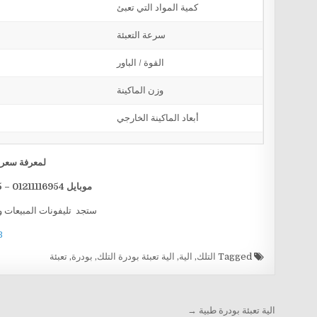
كمية المواد التي تعبئ
سرعة التعبئة
القوة / الباور
وزن الماكينة
أبعاد الماكينة الخارجي
لمعرفة سعر ا
موبايل 01211116954 – 01211116955 – 01211116956 — 01211116958
ستجد تليفونات المبيعات و
B
Tagged
التلك
,
الية
,
الية تعبئة بودرة التلك
,
بودرة
,
تعبئة
تصفّح المقالات
الية تعبئة بودرة طبية →