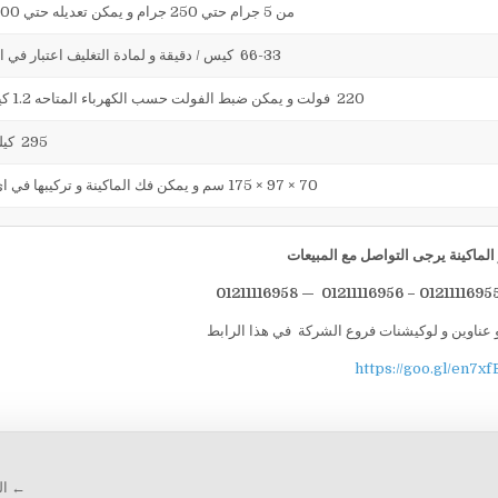
من 5 جرام حتي 250 جرام و يمكن تعديله حتي 500 جرام
66-33 كيس / دقيقة و لمادة التغليف اعتبار في السرعه
220 فولت و يمكن ضبط الفولت حسب الكهرباء المتاحه 1.2 كيلو وات
295 كيلو جرام
70 × 97 × 175 سم و يمكن فك الماكينة و تركيبها في اي مكان
لماكينة يرجى التواصل مع المبيعات
 عناوين و لوكيشنات فروع الشركة في هذا الرابط
https://goo.gl/en7xf
← الي