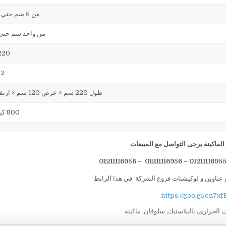
من 5 سم حتي 17 سم
من واحد سم حتي 7 س
220 فول
2 ك وات
طول 220 سم × عرض 120 سم × ارتفاع 216
800 كيلوجرام
لماكينة يرجى التواصل مع المبيعات
 عناوين و لوكيشنات فروع الشركة في هذا الرابط
https://goo.gl/en7xf
ف الحرارى
,
بالبلاستيك
,
سلوفان
,
ماكينة