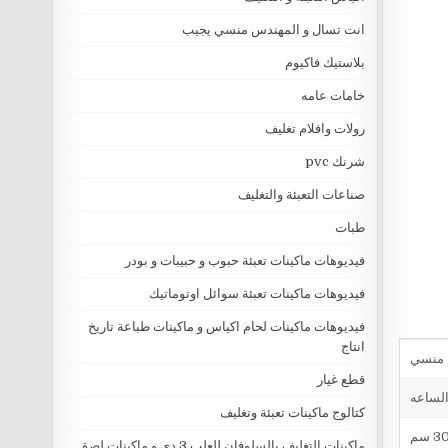
انت تسال و المهندس منسي يجيب
بلاستيك فاكيوم
خامات عامه
رولات وافلام تغليف
شرنك pvc
صناعات التعبئة والتغليف
طبات
فيديوهات ماكينات تعبئة حبوب و حبيبات و بودر
فيديوهات ماكينات تعبئة سوائل اوتوماتيك
فيديوهات ماكينات لحام اكياس و ماكينات طباعة تاريخ
انتاج
قطع غيار
كتالوج ماكينات تعبئة وتغليف
ماكينات التغليف بالسلوفان للعلب 3 دي و ماكينات لصق