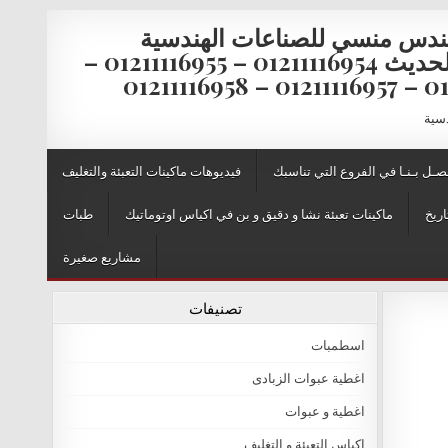
ندس منسي للصناعات الهندسية
والتغليف الحديث 01211116954 – 01211116955 –
0121111
دسية
صـل بـنـا في الفروع التي تناسبك
فيديوهات ماكينات التعبئة والتغليف
اريخ
ماكينات تعبئة نشا و دقيق و بن في اكياس اوتوماتيك
طبات
مشاريع صغيرة
تصنيفات
اسطمبات
اغطية عبوات الزبادى
اغطية و عبوات
اكياس التعبئة و التغليف