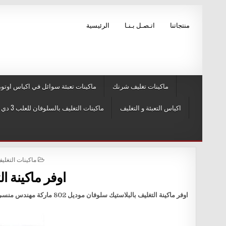
Skip to conten
منتجاتنا
اتـصـل بـنـا
الرئيسية
ماكينات تغليف شرنك
ماكينات تعبئة سوائل في اكياس اوتوم
اكياس التعبئة و التغليف
ماكينات التغليف بالسلوفان للعلب 3 دي و ماكينات لصق ليبل
POSTED IN
ماكينات التغليف بالسلوفا
اوفر ماكينة ا
اوفر ماكينة التغليف بالبلاستيك سلوفان موديل 802 ماركة مهندس منسي