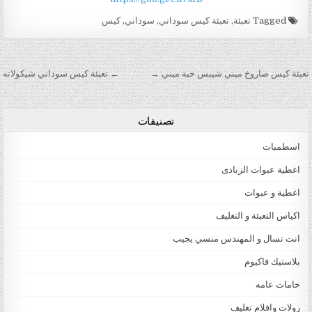
Tagged
تعبئة
,
تعبئة كيس سوداني
,
سوداني
,
كيس
تصفّح المقالات
تعبئة كيس صاروخ ميني شيبس حبة ميني →
← تعبئة كيس سوداني شيكولاته
تصنيفات
اسطمبات
اغطية عبوات الزبادى
اغطية و عبوات
اكياس التعبئة و التغليف
انت تسال و المهندس منسي يجيب
بلاستيك فاكيوم
خامات عامه
رولات وافلام تغليف