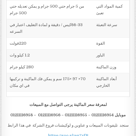
كمية المواد التي
من 5 جرام حتي 500 جرام و يمكن تعديله حتي
تعبئ
500 جرام
سرعة التعبئة
66-33كيس / دقيقة و لمادة التغليف اعتبار في
السرعه
القوة
220فولت
الباور
1.2 كيلو وات
وزن الماكينة
280 كيلو جرام
أبعاد الماكينة
70× 97 ×175 سم و يمكن فك الماكينة و تركيبها
الخارجي
في اي مكان
لمعرفة سعر الماكينة يرجى التواصل مع المبيعات
موبايل 01211
16954 – 01211116955 – 01211116956 – 01211116958
1
ستجد تليفونات المبيعات و عناوين و لوكيشنات فروع الشركة في هذا الرابط
https://goo.gl/en7xfB