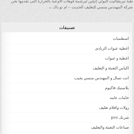
طبة تيريفثاليت البولي إثيلين لبرشمة فوهات الاوعية بالحرارة التى نقدمها نحن
شركة المهندس منسي للتغليف الحديث – ام تو باك →
تصنيفات
اسطمبات
اغطية عبوات الزبادى
اغطية و عبوات
اكياس التعبئة و التغليف
انت تسال و المهندس منسي يجيب
بلاستيك فاكيوم
خامات عامه
رولات وافلام تغليف
شرنك pvc
صناعات التعبئة والتغليف