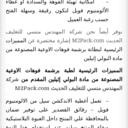
–
امكانية تهيئة الفوهة والسدادة او غطاء
الألومنيوم فويل لتكون رقيقة وسهلة الفتح
حسب رغبة العميل
نوفر أيضاً نحن شركة المهندس منسي للتغليف
الحديث
M2Pack.com
إشارة مختصرة عن
المميزات
الرئيسية لبطانة برشمة فوهات الاوعية المصنوعة من
مادة البولي إثيلين
المميزات الرئيسية
لطبة برشمة فوهات الاوعية
المصنوعة من مادة البولي إثيلين
المقدم من
شركة
المهندس منسي للتغليف الحديث
M2Pack.com
–
تعمل أغطية الاندكشن سيل من الالومنيوم
فويل – رقائق القصدير على توفير ضمان
بالمحافظة علي المنتج داخل العبوة البلاستيكية
وبقاء المنتج سليم عند استخدام هذا النوع