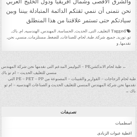
والشرق الأقصى وشمال أفريقيا ودول الخليج العربي
نحن نتمنى أن ننمي ثقتكم الدائمة المتبادلة بيننا وبين
سيادتكم حتى تستمر علاقتنا من هذا المنطلق
Tagged
التغليف
,
التى
,
الحديث
,
الحساسة
,
المهندس
,
الهندسيه
,
ام
,
باك
,
تو
,
توريد
,
جميع
,
شركة
,
طبة
,
لحام
,
للصناعات
,
للضغط
,
مستلزمات
,
منسي
,
نحن
,
نقدمها
,
و
تصفّح المقالات
← طبة لحام الاندكشنPE – البوليمر المدعم التى نقدمها نحن شركة المهندس
منسي للتغليف الحديث – ام تو باك
طبة لحام الزجاجات – القوارير والقنينات – المصنوعة من PE – PET – PP التى
نقدمها نحن شركة المهندس المنسي للتغليف الحديث و الصناعات الهندسيه – ام تو
باك →
تصنيفات
اسطمبات
اغطية عبوات الزبادى