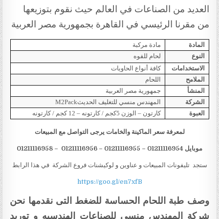
العديد من الصناعات في العالم حيث نقوم بتوزيعها
من مقرنا الرئيسي في القاهرة بجمهورية مصر العربية
المادة
مادة مركبة
النوع
لحام للفوه
الاستخدامات
كافة أنواع الحاويات
الملامح
اللحام
المنشأ
جمهورية مصر العربية
الشركة
المهندس منسي للتغليف الحديث
M2Pack
العبوة
كارتون – الوزن 5كجم / كارتونه – 12 كجم / كارتونه
لمعرفة سعر الماكينة والخامات يرجى التواصل مع المبيعات
موبايل 012
1116954 – 01211116955 – 01211116956 – 01211116958
1
ستجد تليفونات المبيعات و عناوين و لوكيشنات فروع الشركة في هذا الرابط
https://goo.gl/en7xfB
وصف طبة اللحام الحساسة للضغط
التى نقدمها نحن
شركة المهندس منسي للصناعات الهندسيه و توريد