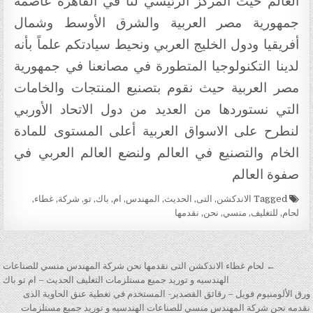
العالم حيث المركز الرئيسي لنا في القاهرة عاصمة
جمهورية مصر العربية والشرق الأوسط وشمال
أفريقيا ودول الخليج العربي ونحيط سيادتكم علماً بأنه
لدينا التكنولوجيا المتطورة في مصانعنا في جمهورية
مصر العربية حيث نقوم بتصنيع المنتجات والخامات
التي نستوردها من العديد من دول الاتحاد الأوربي
لنطرح على الاسواق العربية أعلى المستوى للمادة
الخام والتصنيع في العالم ولنضع العالم العربي في
صفوة العالم
Tagged
الاندكشن
,
التى
,
الحديث
,
المهندس
,
ام
,
باك
,
تو
,
شركة
,
غطاء
,
لحام
,
للتغليف
,
منسي
,
نحن
,
نقدمها
تصفّح المقالات
← لحام غطاء الاندكشن التى نقدمها نحن شركة المهندس منسي للصناعات
الهندسيه و توريد جميع مستلزمات التغليف الحديث – ام تو باك
ورق الألومنيوم فويل – رقائق القصدير- المستخدم في تغطية عنق الحاوية الذى
نقدمه نحن شركة المهندس منسي للصناعات الهندسيه و توريد جميع مستلزمات