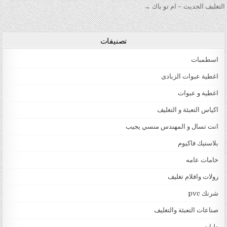
التغليف الحديث – ام تو باك →
تصنيفات
اسطمبات
اغطية عبوات الزبادى
اغطية و عبوات
اكياس التعبئة و التغليف
انت تسال و المهندس منسي يجيب
بلاستيك فاكيوم
خامات عامه
رولات وافلام تغليف
شرنك pvc
صناعات التعبئة والتغليف
طبات