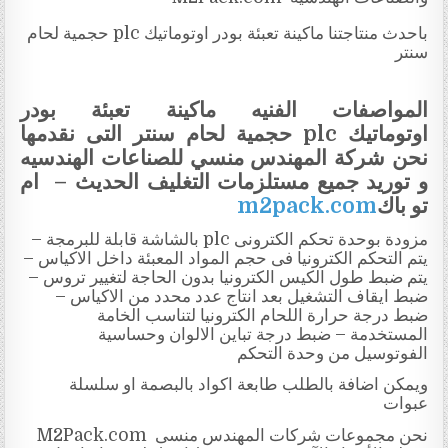
باحدث منتاجتنا ماكينة تعبئة بودر اوتوماتيك
plc
حجمية لحام
سنتر
المواصفات الفنيه
ماكينة تعبئة بودر
اوتوماتيك
plc
حجمية لحام سنتر التى نقدمها
نحن شركة المهندس منسي للصناعات الهندسيه
و توريد جميع مستلزمات التغليف الحديث – ام
تو باك
m2pack.com
مزودة بوحدة تحكم الكترونى
plc
بالشاشة قابلة للبرمجة –
يتم التحكم الكترونيا فى حجم المواد المعبئة داخل الاكياس –
يتم ضبط طول الكيس الكترونيا بدون الحاجة لتغيير تروس –
ضبط ايقاف التشغيل بعد انتاج عدد محدد من الاكياس –
ضبط درجة حرارة اللحام الكترونيا لتناسب الخامة
المستخدمة – ضبط درجة تباين الالوان وحساسية
الفوتوسيل من وحدة التحكم
ويمكن اضافة بالطلب طابعة اكواد بالبصمة او سلسلة
عبوات
نحن مجموعات شركات المهندس منسى
M2Pack.com