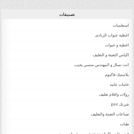
تصنيفات
اسطمبات
اغطية عبوات الزبادى
اغطية و عبوات
اكياس التعبئة و التغليف
انت تسال و المهندس منسي يجيب
بلاستيك فاكيوم
خامات عامه
رولات وافلام تغليف
شرنك pvc
صناعات التعبئة والتغليف
طبات
فيديوهات ماكينات تعبئة حبوب و حبيبات و بودر