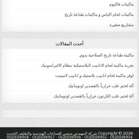
ماكينات فاكيوم
ماكينات لحام اكياس و ماكينات طباعة تاريخ
مشاريع صغيرة
أحدث المقالات
ماكينة طباعة تاريخ الصلاحية يدوي
تجربة ماكينة لحام الانابيب البلاستيكية بنظام الالتراسونيك
اوفر ماكينة لحام انابيب بلاستيك و انابيب لامينيت
آلة لختم علب حرارياً بالقصدير اوتوماتيك
آلة لختم علب الكرتون حرارياً بالقصدير اوتوماتيك
natural male enhancement
male enlargement pills
virectin review Male Viagra Online Buy
Copyright © 2026 شركة المهندس منسي للصناعات الهندسية والتغليف الحديث
best erection pills Erection Problems Stimulation
01211116954 - 01211116955 - 01211116956 - 01211116957 - 01211116958