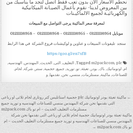
نحطم الأسعار الآن بدون تعب فقط اتصل لتجد ما يناسبك من
بين المعروض لدينا- نقوم بأعمال الصيـانة الميكانيكية
والكهربائيـة لجميع الالماكيـنات
لمعرفة سعر الماكينة يرجى التواصل مع المبيعات
موبايل 01211
16954 – 01211116955 – 01211116956 – 01211116958
1
ستجد تليفونات المبيعات و عناوين و لوكيشنات فروع الشركة في هذا الرابط
https://goo.gl/en7xfB
Tagged
plc
,
m2packcom
,
التغليف
,
التى
,
الحديث
,
المهندس
,
الهندسيه
,
ام
,
اوتوماتيك
,
باك
,
بودر
,
تعبئة
,
تو
,
توريد
,
جميع
,
حجمية
,
سنتر
,
شركة
,
لحام
,
للصناعات
,
ماكينة
,
مستلزمات
,
منسي
,
نحن
,
نقدمها
,
و
تصفّح المقالات
← ماكينة تعبئة بودر اوتوماتيك plc حجمية استانليس كتر روتارى لحام ثلاثى او رباعى
التى نقدمها نحن شركة المهندس منسي للصناعات الهندسيه و توريد جميع
مستلزمات التغليف الحديث – ام تو باك m2pack.com
ماكينة تعبئة بودر اوتوماتيك حجمية لحام ثلاثى او رباعى التى نقدمها نحن شركة
المهندس منسي للصناعات الهندسيه و توريد جميع مستلزمات التغليف الحديث – ام
تو باك m2pack.com →