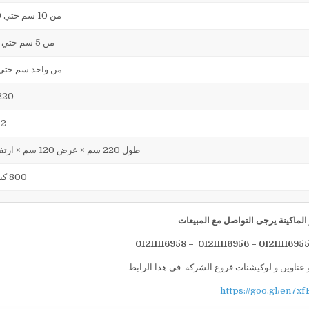
من 10 سم حتي 30 سم
من 5 سم حتي 17 سم
من واحد سم حتي 7 س
220 فول
2 ك وات
طول 220 سم × عرض 120 سم × ارتفاع 216
800 كيلوجرام
لماكينة يرجى التواصل مع المبيعات
 عناوين و لوكيشنات فروع الشركة في هذا الرابط
https://goo.gl/en7xf