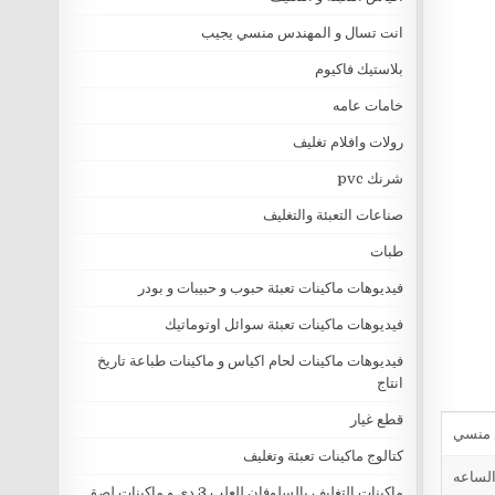
انت تسال و المهندس منسي يجيب
بلاستيك فاكيوم
خامات عامه
رولات وافلام تغليف
شرنك pvc
صناعات التعبئة والتغليف
طبات
فيديوهات ماكينات تعبئة حبوب و حبيبات و بودر
فيديوهات ماكينات تعبئة سوائل اوتوماتيك
فيديوهات ماكينات لحام اكياس و ماكينات طباعة تاريخ
انتاج
قطع غيار
كتالوج ماكينات تعبئة وتغليف
ماكينات التغليف بالسلوفان للعلب 3 دي و ماكينات لصق