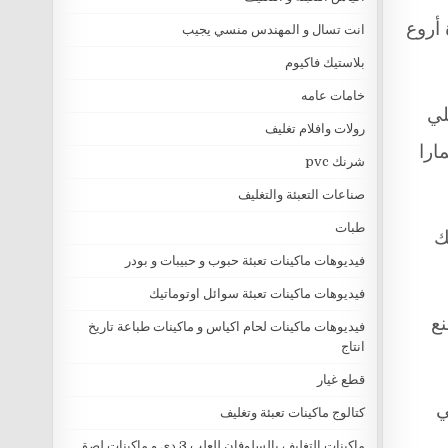
أروع
انت تسال و المهندس منسي يجيب
بلاستيك فاكيوم
خامات عامه
لي
رولات وافلام تغليف
ارا
شرنك pvc
صناعات التعبئة والتغليف
طبات
ك
فيديوهات ماكينات تعبئة حبوب و حبيبات و بودر
فيديوهات ماكينات تعبئة سوائل اوتوماتيك
ع
فيديوهات ماكينات لحام اكياس و ماكينات طباعة تاريخ
انتاج
قطع غيار
ي
كتالوج ماكينات تعبئة وتغليف
ماكينات التغليف بالسلوفان للعلب 3 دي و ماكينات لصق