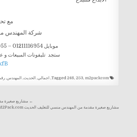
مع تحيا
شركة المهندس منس
موبايل 01211116954 – 01211116955 – 01211116956 – 01211116958
ستجد تليفونات المبيعات و ع
7xfB
Tagged
m2packcom
,
253
,
248
,
اجمالي
,
الحديث
,
المهندس
,
رقم
تصفّح المقالات
← مشاريع صغيرة مقدمة من المهندس
مشاريع صغيرة مقدمة من المهندس منسي للتغليف الحديث M2Pack.com صفحة رقم 252 من اجمالي 253 صفحة →