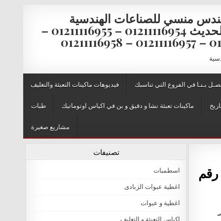
ندس منسي للصناعات الهندسية
والتغليف الحديث 01211116954 – 01211116955 –
0121111
دسية
صـل بـنـا في الفروع التي تناسبك
فيديوهات ماكينات التعبئة والتغليف
اريخ
ماكينات تعبئة نشا و دقيق و بن في اكياس اوتوماتيك
طبات
مشاريع صغيرة
تصنيفات
 الحديث M2Pack.com صفحة رقم
اسطمبات
اغطية عبوات الزبادى
اغطية و عبوات
اكياس التعبئة و التغليف