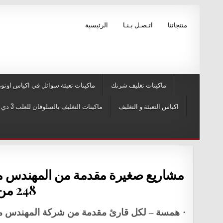
Skip to conten
منتجاتنا
اتـصـل بـنـا
الرئيسية
ماكينات تغليف شرنك
ماكينات تعبئة سوائل في اكياس اوتوم
اكياس التعبئة و التغليف
ماكينات التغليف بالسلوفان للعلب 3 دي و ماكينات لصق ليبل
248 من اجمالي 253 صفحة
همسة – لكل قارئ مقدمة من شركة المهندس من
·