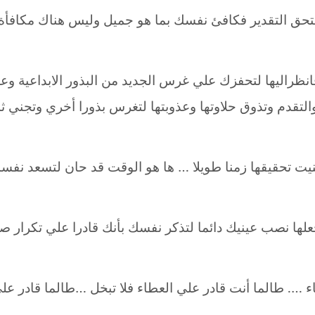
ق التقدير فكافئ نفسك بما هو جميل وليس هناك مكافأة 
ظراليها لتحفزك علي غرس الجديد من البذور الابداعية وع
 والتقدم وتذوق حلاوتها وعذوبتها لتغرس بذورا أخري وتجني ثم
نيت تحقيقها زمنا طويلا … ها هو الوقت قد حان لتسعد نفس
ها نصب عينيك دائما لتذكر نفسك بأنك قادرا علي تكرار صن
ء …. طالما أنت قادر علي العطاء فلا تبخل …طالما قادر عل