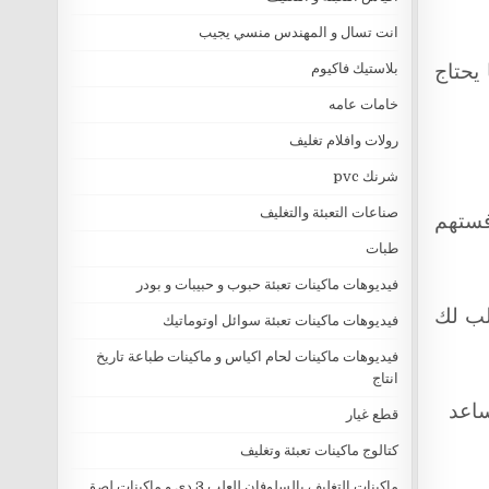
انت تسال و المهندس منسي يجيب
 يحتاج
بلاستيك فاكيوم
خامات عامه
رولات وافلام تغليف
شرنك pvc
صناعات التعبئة والتغليف
فستهم
طبات
فيديوهات ماكينات تعبئة حبوب و حبيبات و بودر
لب لك
فيديوهات ماكينات تعبئة سوائل اوتوماتيك
فيديوهات ماكينات لحام اكياس و ماكينات طباعة تاريخ
انتاج
ساعد
قطع غيار
كتالوج ماكينات تعبئة وتغليف
ماكينات التغليف بالسلوفان للعلب 3 دي و ماكينات لصق