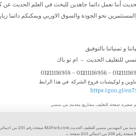
يث أننا نعمل دائما جاهدين للبحث في العلم الحديث عن ك
لمستثمرين نحو الجودة والسوق الاوربي ويمكنكم دائما زيار
تنا و تمنياتنا بالتوفيق
ي للتغليف الحديث – ام تو باك
ناوين و لوكيشنات فروع الشركة في هذا الرابط
https://goo.gl/en
,
صغيرة
,
صفحة
,
للتغليف
,
مشاريع
,
مقدمة
,
من
,
منسي
منسي للتغليف الحديث M2Pack.com صفحة رقم 235 من اجمالي 253 صفحة