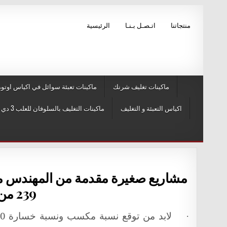
Skip to conten
منتجاتنا
اتـصـل بـنـا
الرئيسية
ماكينات تغليف شرنك
ماكينات تعبئة سوائل في اكياس اوتوم
اكياس التعبئة و التغليف
ماكينات التغليف بالسلوفان للعلب 3 دي و ماكينات لصق ليبل
239 من اجمالي 253 صفحة
·