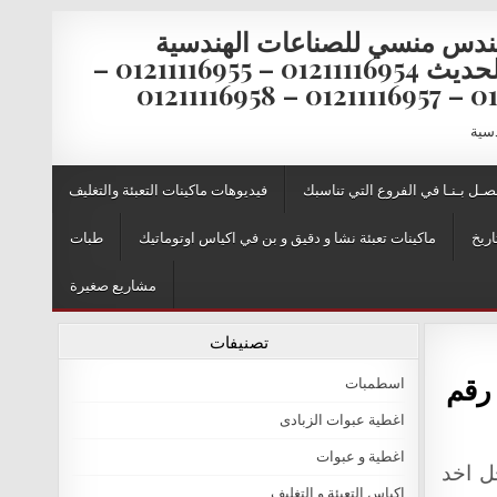
ندس منسي للصناعات الهندسية
والتغليف الحديث 01211116954 – 01211116955 –
0121111
دسية
صـل بـنـا في الفروع التي تناسبك
فيديوهات ماكينات التعبئة والتغليف
اريخ
ماكينات تعبئة نشا و دقيق و بن في اكياس اوتوماتيك
طبات
مشاريع صغيرة
تصنيفات
 الحديث M2Pack.com صفحة رقم
اسطمبات
اغطية عبوات الزبادى
اغطية و عبوات
ن أجل اخد
اكياس التعبئة و التغليف