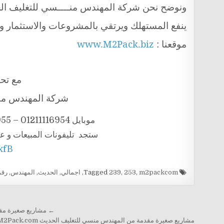
ونوضح نحن شركة المهندس منــــسي للتغليف الحد
ينفع المستهلك ويرتقي بالمشروعات والاستثمار وا
موقعنا :
www.M2Pack.biz
مع تحيا
شركة المهندس منس
موبايل 01211116954 – 01211116955 – 01211116956 – 01211116958
ستجد تليفونات المبيعات و ع
7xfB
Tagged
m2packcom
,
253
,
239
,
اجمالي
,
الحديث
,
المهندس
,
رقم
تصفّح المقالات
← مشاريع صغيرة مقدمة من المهندس 
مشاريع صغيرة مقدمة من المهندس منسي للتغليف الحديث M2Pack.com صفحة رقم 238 من اجمالي 253 صفحة →