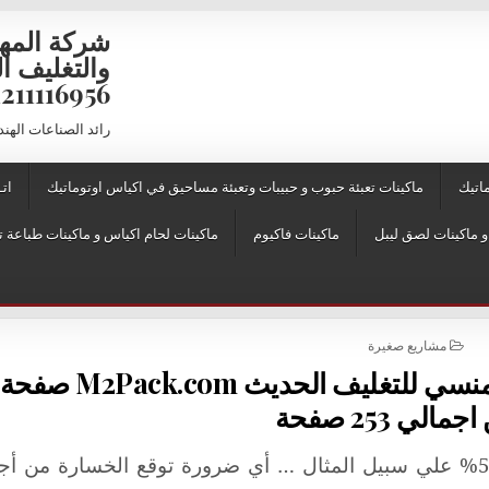
شركة المه
6956 – 01211116957 – 01211116958
رائد الصناعات الهن
اتيك
ماكينات تعبئة حبوب و حبيبات وتعبئة مساحيق في اكياس اوتوماتيك
اتـ
ماكينات فاكيوم
ماكينات لحام اكياس و ماكينات طباعة ت
POSTED IN
مشاريع صغيرة
مشاريع صغيرة مقدمة من المهندس منسي للتغليف
لابد من توقع نسبة مكسب ونسبة خسارة 50% علي سبيل المثال … أي ضرورة توقع الخسارة م