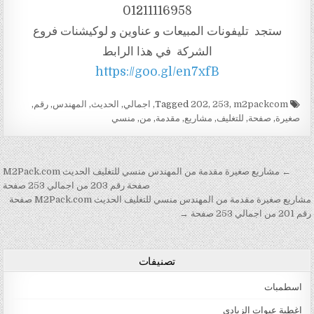
01211116958
ستجد تليفونات المبيعات و عناوين و لوكيشنات فروع
الشركة في هذا الرابط
https://goo.gl/en7xfB
Tagged
m2packcom
,
253
,
202
,
اجمالي
,
الحديث
,
المهندس
,
رقم
,
صغيرة
,
صفحة
,
للتغليف
,
مشاريع
,
مقدمة
,
من
,
منسي
تصفّح المقالات
← مشاريع صغيرة مقدمة من المهندس منسي للتغليف الحديث M2Pack.com
صفحة رقم 203 من اجمالي 253 صفحة
مشاريع صغيرة مقدمة من المهندس منسي للتغليف الحديث M2Pack.com صفحة
رقم 201 من اجمالي 253 صفحة →
تصنيفات
اسطمبات
اغطية عبوات الزبادى