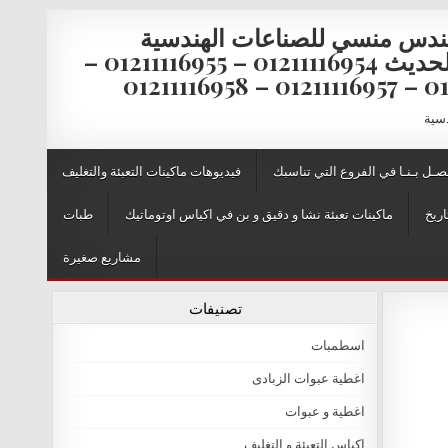
ندس منسي للصناعات الهندسية
والتغليف الحديث 01211116954 – 01211116955 –
0121111
دسية
صـل بـنـا في الفروع التي تناسبك
فيديوهات ماكينات التعبئة والتغليف
اريخ
ماكينات تعبئة نشا و دقيق و بن في اكياس اوتوماتيك
طبات
مشاريع صغيرة
تصنيفات
اسطمبات
اغطية عبوات الزبادى
اغطية و عبوات
اكياس التعبئة و التغليف