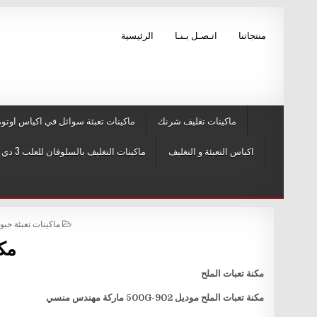
Skip to conten
منتجاتنا
اتـصـل بـنـا
الرئيسية
ماكينات تغليف شرنك
ماكينات تعبئة سوائل في اكياس اوتوم
اكياس التعبئة و التغليف
ماكينات التغليف بالسلوفان للعلب 3 دي و ماكينات لصق ليبل
POSTED IN
ماكينات تعبئة حب
مكن
مكنة تعبات الملح
مكنة تعبات الملح موديل
902-500G
ماركة مهندس منسي