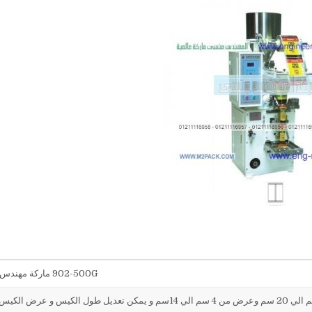
902-500G ماركة مهندس منسي
طول الكيس من 5 سم الي 20 سم وعرض من 4 سم الي 14سم و يمكن تعديل طول الكيس و عر