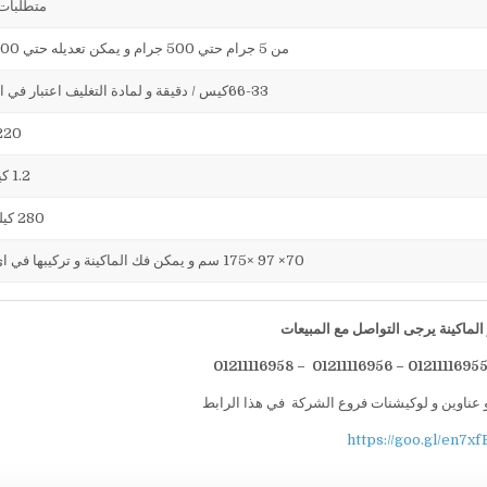
متطلبات
من 5 جرام حتي 500 جرام و يمكن تعديله حتي 500 جرام
66-33كيس / دقيقة و لمادة التغليف اعتبار في السرعه
220 فولت
1.2 كيلو وات
280 كيلو جرام
70× 97 ×175 سم و يمكن فك الماكينة و تركيبها في اي مكان
لماكينة يرجى التواصل مع المبيعات
 عناوين و لوكيشنات فروع الشركة في هذا الرابط
https://goo.gl/en7xf