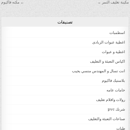
تصفّح المقالات
مكينة تغليف التمر →
← مكنه فاكيوم
تصنيفات
اسطمبات
اغطية عبوات الزبادى
اغطية و عبوات
اكياس التعبئة و التغليف
انت تسال و المهندس منسي يجيب
بلاستيك فاكيوم
خامات عامه
رولات وافلام تغليف
شرنك pvc
صناعات التعبئة والتغليف
طبات