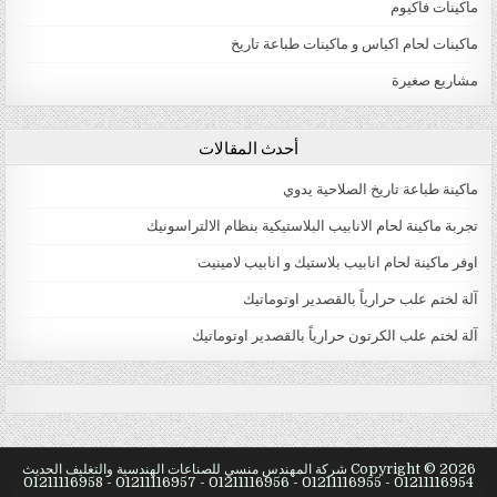
ماكينات فاكيوم
ماكينات لحام اكياس و ماكينات طباعة تاريخ
مشاريع صغيرة
أحدث المقالات
ماكينة طباعة تاريخ الصلاحية يدوي
تجربة ماكينة لحام الانابيب البلاستيكية بنظام الالتراسونيك
اوفر ماكينة لحام انابيب بلاستيك و انابيب لامينيت
آلة لختم علب حرارياً بالقصدير اوتوماتيك
آلة لختم علب الكرتون حرارياً بالقصدير اوتوماتيك
natural male enhancement
male enlargement pills
virectin review Male Viagra Online Buy
Copyright © 2026 شركة المهندس منسي للصناعات الهندسية والتغليف الحديث
best erection pills Erection Problems Stimulation
01211116954 - 01211116955 - 01211116956 - 01211116957 - 01211116958