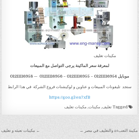
مكينات تغليف
لمعرفة سعر الماكينة يرجى التواصل مع المبيعات
موبايل 01211116954 – 01211116955 – 01211116956 — 01211116958
ستجد تليفونات المبيعات و عناوين و لوكيشنات فروع الشركة في هذا الرابط
https://goo.gl/en7xfB
Tagged
تغليف
,
مكينات
,
مكينات تغليف
تصفّح المقالات
مكينة التعبءة والتغليف في مصر →
← مكينات تعبئه و تغليف