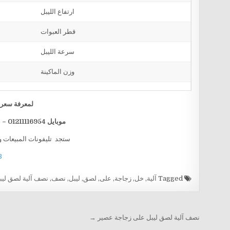
ارتفاع الليبل
قطر العبوات
سرعة الليبل
وزن الماكينة
لمعرفة سعر ا
موبايل 01211116954 – 01211116955 – 01211116956 – 01211116958
ستجد تليفونات المبيعات و
B
Tagged
آلية
,
خل
,
زجاجة
,
على
,
لصق
,
ليبل
,
نصف
,
نصف آلية لصق ليب
تصفّح المقالات
نصف آلية لصق ليبل على زجاجة عصير →