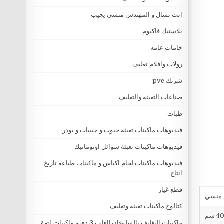
انت تسال و المهندس منسي يجيب
بلاستيك فاكيوم
خامات عامه
رولات وافلام تغليف
شرنك pvc
صناعات التعبئة والتغليف
طبات
فيديوهات ماكينات تعبئة حبوب و حبيبات و بودر
فيديوهات ماكينات تعبئة سوائل اوتوماتيك
فيديوهات ماكينات لحام اكياس و ماكينات طباعة تاريخ
انتاج
قطع غيار
كتالوج ماكينات تعبئة وتغليف
ماكينات التغليف بالسلوفان للعلب 3 دي و ماكينات لصق