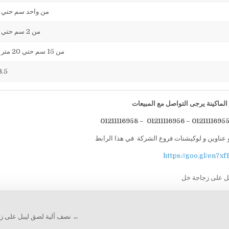
من واحد سم حتي 13 سم
من 2 سم حتي 13 سم
من 15 سم حتي 20 متر / دقيقة
23.5 
لماكينة يرجى التواصل مع المبيعات
 عناوين و لوكيشنات فروع الشركة في هذا الرابط
https://goo.gl/en7xf
ل على زجاجة خل
← نصف آلية لصق ليبل على زج