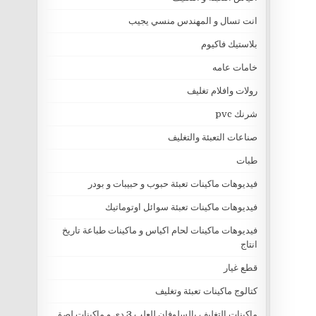
انت تسال و المهندس منسي يجيب
بلاستيك فاكيوم
خامات عامه
رولات وافلام تغليف
شرنك pvc
صناعات التعبئة والتغليف
طبات
فيديوهات ماكينات تعبئة حبوب و حبيبات و بودر
فيديوهات ماكينات تعبئة سوائل اوتوماتيك
فيديوهات ماكينات لحام اكياس و ماكينات طباعة تاريخ
انتاج
قطع غيار
كتالوج ماكينات تعبئة وتغليف
ماكينات التغليف بالسلوفان للعلب 3 دي و ماكينات لصق