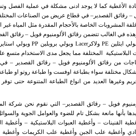
دة الأغطية كما لا يوجد ادنى مشكلة في عملية الفصل وت
ل – رقائق القصدير– في قطاع عريض من الصناعات المختلف
غلفة المشروبات الخاصة بالأحجام المقدرة مثل المياه غير ا
ذه في الغالب تتضمن رقائق الألومنيوم فويل – رقائق القص
ولي ايثلين
PE
ولاكر
Lacer
وبولي بروبلين
PP
وبولي استاير
ت البلاستيكية المختلفة مما يجعل مدى الاستخدام متسع عل
جات من رقائق الألومنيوم فويل – رقائق القصدير – في
باشكال مختلفة سواء بطباعة اوفست وا طباعة روتو او طباعة
خريم وغيرها العديد من انواع الطباعة المتنوعة حتى توفر ت
ومنيوم فويل – رقائق القصدير– التي نقوم نحن شركة ال
يدها بأنها مانعة بشكل تام للضوء والعوامل الجوية والسوائ
ة القنينات – وأغطية العبوات البلاستيكية – وأغطية ال
بادي وأغطية علب الجبن وأغطية علب الكريمات وأغطية 