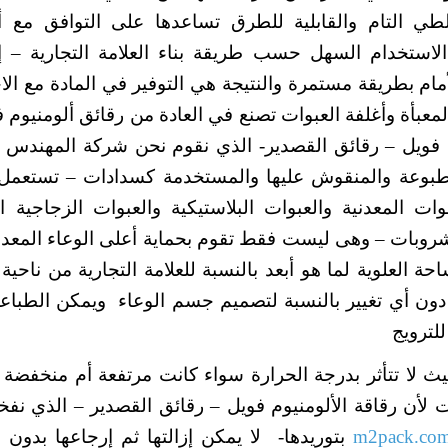
لطي التام والقابلية للطرق تساعدها على التوافق مع 
لاستخدام السهل حسب طريقة بناء العلامة التجارية – 
مام بطريقة مستمرة والنتيجة هي التوفير في المادة مع الا
المعبأة وأغلفة العبوات تصنع في العادة من رقائق ألومنيوم 
م فويل – رقائق القصدير- الذي نقوم نحن شركة المهندس
طبوعة والمنقوش عليها والمستخدمة كسدادات – تستعمل 
وات المعدنية والعبوات البلاستيكية والعبوات الزجاجية ا
شروبات – وهى ليست فقط تقوم بحماية أعلى الوعاء المعد
 العلوية لما هو أبعد بالنسبة للعلامة التجارية من ناحية 
دون أي تغيير بالنسبة لتصميم جسم الوعاء ويمكن الطباع
لترويج
حيث لا تتأثر بدرجة الحرارة سواء كانت مرتفعة أم منخفضة 
 لأن رقاقة الألومنيوم فويل – رقائق القصدير – الذي نفخ
m2pack.co
بتوريدها- لا يمكن إزالتها ثم إرجاعها بدون 