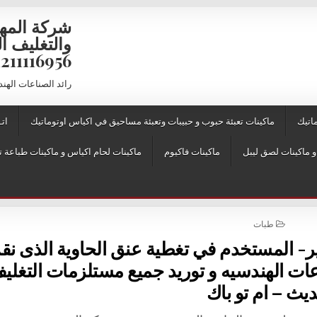
شركة المه
6956 – 01211116957 – 01211116958
رائد الصناعات الهن
اتيك
ماكينات تعبئة حبوب و حبيبات وتعبئة مساحيق في اكياس اوتوماتيك
اتـ
ماكينات فاكيوم
ماكينات لحام اكياس و ماكينات طباعة ت
POSTED IN
طبات
ير- المستخدم في تغطية عنق الحاوية الذى نق
 الهندسيه و توريد جميع مستلزمات التغلي
يث – ام تو باك