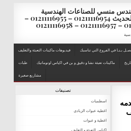
ندس منسي للصناعات الهندسية
والتغليف الحديث 01211116954 – 01211116955 –
0121111
دسية
صـل بـنـا في الفروع التي تناسبك
فيديوهات ماكينات التعبئة والتغليف
اريخ
ماكينات تعبئة نشا و دقيق و بن في اكياس اوتوماتيك
طبات
مشاريع صغيرة
تصنيفات
دمه
اسطمبات
ف
اغطية عبوات الزبادى
اغطية و عبوات
اكياس التعبئة و التغليف