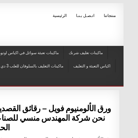
Skip to conten
منتجاتنا
اتـصـل بـنـا
الرئيسية
ماكينات تغليف شرنك
ماكينات تعبئة سوائل في اكياس اوتوم
اكياس التعبئة و التغليف
ماكينات التغليف بالسلوفان للعلب 3 دي و ماكينات لصق ليبل
ورق الألومنيوم فويل – رقائق القصد
نحن شركة المهندس منسي للصناعات
الحد