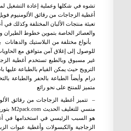
تشوه في شكلها وعملية إعادة التشغيل لما
أغطية الزجاجات من رقائق الألومنيوم فوي
تعبئة منتجات الألبان المختلفة وكذلك في أ
والعصائر الخاصة بتموين خطوط الطيران وه
بأنواع مختلفة من البلاستيك والدهانات ب
للوصول إلى إغلاق آمن متوافق مع الحاويا
غير مسبوق وبالطبع تستخدم أغطية الزجا
الترويج حيث يمكن القيام بالطباعة عليها 
درام وأيضاً الطباعة بالحفر والطباعة بالت
متميز للمنتج على نحو رائع
–
تتميز أغطية الزجاجات من رقائق الأل
منسي للتغليف الحديث
M2pack.com
بتور
هو السبب الرئيسي في استخدامها في أغطي
الزجاجية والكبسولات وأغطية عبوات الز