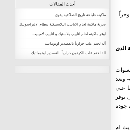
أحدث المقالات
جزاً
ماكينة طباعة تاريخ الصلاحية يدوي
تجربة ماكينة لحام الانابيب البلاستيكية بنظام الالتراسونيك
اوفر ماكينة لحام انابيب بلاستيك و انابيب لامينيت
آلة لختم علب حرارياً بالقصدير اوتوماتيك
 الذى
آلة لختم علب الكرتون حرارياً بالقصدير اوتوماتيك
لعبوات
natural male enhancement
 وتعد
male enlargement pills
virectin review Male Viagra Online Buy
ا علي
best erection pills Erection Problems
Stimulation
 توفر
pills to get hard fast Male Enhancement Pills
جودة
zyrexin reviews Erection Problems
Stimulation
where to buy extenze Erection Problems
Stimulation
يث ام