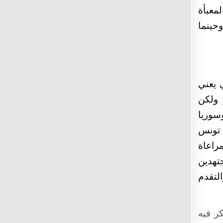
معبأة
حينما
 يعني
تي تختلف مقاساتها من 5 مللي حتى واحد لتر أو حتى 2 لتر ولكن
سوريا
 تونس
اعاة
تهدين
لتقدم
كر فيه