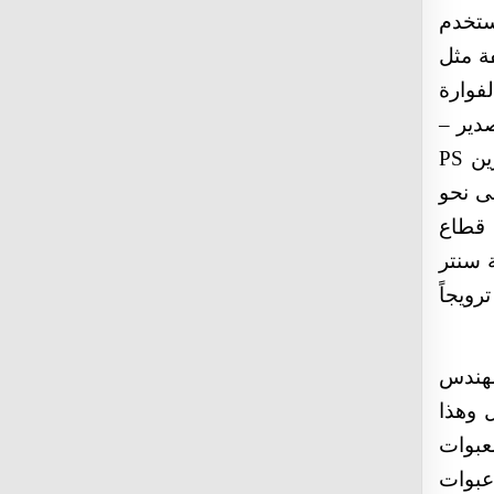
Stimulation
ستخدم
rhino 7 pill Male Enhancement Pills
ة مثل
boost drink walmart Erection Problems
Stimulation
لفوارة
دير –
ين
PS
ى نحو
 قطاع
 سنتر
رويجاً
مهندس
ل وهذا
عبوات
عبوات