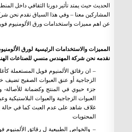
الحديث حيث يمتد تأثير دورنا الثقافي داخل المنطق
المشاركين معنا – وفي هذا السياق نقدم نحن ش
عن اهم مميزات واستخدامات
ورق الألومنيوم فوي
المميزات والاستخدامات الرئيسية ل
ورق الألومنيو
نقدمه نحن شركة المهندس منسي للصناعات الهندس
–
ان رقائق الألمنيوم فويل المستعملة كأغل
الزجاجية أو عنق العبوات الصفيح تضيف خ
جزء حيوي في المنتج وكضمانة للأصالة- و
العبوات الزجاجية والعبوات البلاستيكية 
غلاف شاهد على عدم العبث كما في حالة رق
المحتويات
–
والخواص الطبيعية
ل
رقائق
الألمنيوم
فو