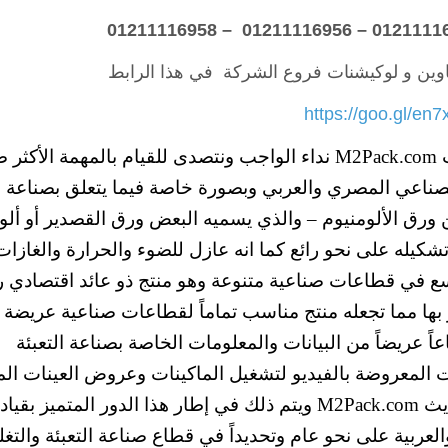
اوين و لوكيشنات فروع الشركة في هذا الرابط
https://goo.gl/en7
ث
M2Pack.com
نداء الواجب ونتصدى للقيام بالمهمة الأكثر 
الصناعي المصري والعربي وبصورة خاصة فيما يتعلق بصناعة ال
ورق الألومنيوم – والذي يسميه البعض ورق القصدير أو ألو
كيله على نحو رائع كما انه عازل للضوء والحرارة والغازات
 في قطاعات صناعية متنوعة وهو منتج ذو عائد اقتصادي را
 بها مما تجعله منتج مناسب تماماً لقطاعات صناعية عريضة
اً عريضاً من البيانات والمعلومات الخاصة بصناعة التعبئة
نات المعروضة بالفيديو لتشغيل الماكينات وعروض العينات الم
ديث
M2Pack.com
ويتم ذلك في إطار هذا الدور المتميز بقياد
عربية على نحو عام وتحديداً في قطاع صناعة التعبئة والتغ