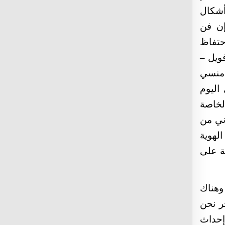
viril x walmart Velocity Max Improve Erectile
أشكال
Function
black panther reddit Sexual Enhancement USA
إن فن
Offer
حتفاظ
vigrx plus walmart Male Enhancement Pills
And Drugs
فويل –
noxitril amazon Male Viagra Online Buy
trtt technology Sexual Enhance Product
 منسي
natural male enhancement Male Enhancement
اليوم
Pills And Drugs
male enhancement pills that work Velocity
لخاصة
Max Improve Erectile Function
ني من
best ed pill Velocity Max Improve Erectile
Function
الهوية
best sex pills Male Enhancement Pills And
ة على
Drugs
sex toy for men Erection Problems
Stimulation
gas station male enhancement pill reviews
وهناك
Male Viagra Online Buy
horny goat weed reddit Velocity Max Improve
ر نحن
Erectile Function
إحداث
pills for sexually active Erection Problems