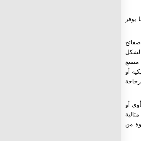
 يوفر
صفائح
الشكل
 متسع
يه أو
زجاجة
وي أو
مثالية
وة من