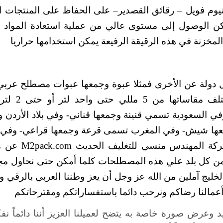
يوم فويل – رقائق القصدير– على الحفاظ على المنتجات ال
مكن الوصول إلى مستوى عالي من عملية استعادة المواد و
لمخزنة في هذه الرقيقة الرفيعة يمكن استخدامها حراريا
كل دولة عن الأخرى فمثلا عبوة وجمعها عبوات مصطلح عربي
العبوة التي يكون بها سائل أو بودرة وال
ي السعودية تسمي قنينة وجمعها قناني- وفي بلاد الأردن و
معها شيش- وفي المغرب تسمى قرعة وجمعها قراعي- وفي
شركة المهندس منسي للتغليف الحديث
M2pack.com
عن مر
ا من كل بلد علي هذه المصطلحات كلما أمكن حتى نحاول مج
ليج آملين من الله عز وجل أن يعز وطننا العربي بالرقي وا
ل أعمالنا رضاكم ونرحب دائما باستفساراتكم ومقترحاتكم
د وعرض صورة خاصة به يتضح لعميلنا العزيز أننا دائماً نف