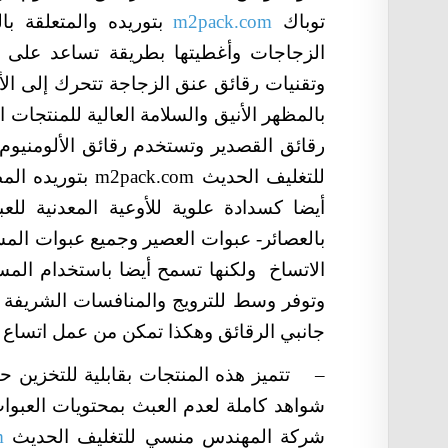
توباك
m2pack.com
بتوريده والمتعلقة با
الزجاجات وأغطيتها بطريقة تساعد على ا
وتقنيات رقائق عنق الزجاجة تتحرك إلى الأ
بالمظهر الأنيق والسلامة العالية للمنتجات 
رقائق القصدير وتستخدم رقائق الألومنيو
للتغليف الحديث
m2pack.com
بتوريده الم
أيضا كسدادة علوية للأوعية المعدنية للعب
بالعصائر- عبوات العصير وجميع عبوات الم
الاتساخ ولكنها تسمح أيضا باستخدام المساحة
وتوفر وسط للترويج والمنافسات الشريفة 
جانبي الرقائق وهكذا تمكن من عمل اتساع ل
–
تتميز هذه المنتجات بقابلية للتخزين 
شواهد كاملة لعدم العبث بمحتويات العبوات
شركة المهندس منسي للتغليف الحديث
m