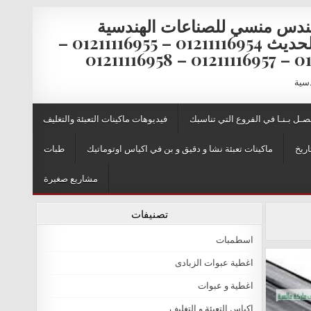
ندس منسي للصناعات الهندسية
والتغليف الحديث 01211116954 – 01211116955 –
0121111
دسية
صـل بـنـا في الفروع التي تناسبك
فيديوهات ماكينات التعبئة والتغليف
اريخ
ماكينات تعبئة نشا و دقيق و بن في اكياس اوتوماتيك
طبات
مشاريع صغيرة
تصنيفات
اسطمبات
اغطية عبوات الزبادى
اغطية و عبوات
اكياس التعبئة و التغليف