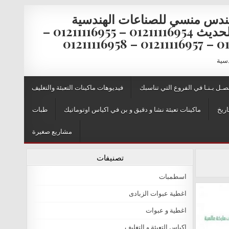
ندس منسي للصناعات الهندسية
والتغليف الحديث 01211116954 – 01211116955 –
0121111
دسية
صـل بـنـا في الفروع التي تناسبك
فيديوهات ماكينات التعبئة والتغليف
اريخ
ماكينات تعبئة نشا و دقيق و بن في اكياس اوتوماتيك
طبات
مشاريع صغيرة
تصنيفات
اسطمبات
اغطية عبوات الزبادى
اغطية و عبوات
اكياس التعبئة و التغليف