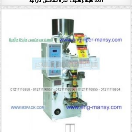
آلات تعبئة وتغليف الذرة سناكس كاراتية