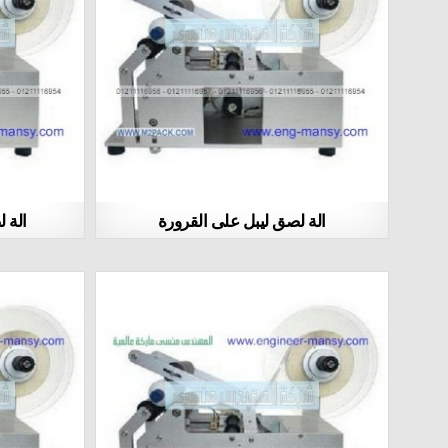
الة لصق ليبل على القرورة
الة 