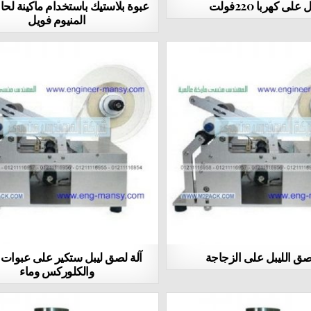
على كهربا 220فولت
عبوة بلاستيك باستخدام ماكينة لح
المنيوم فويل
لصق الليبل على الزجاجة
آلة لصق ليبل ستكير على عبوات ا
والكلوركس وماء