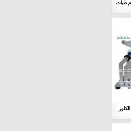
ام طبات
لكلور