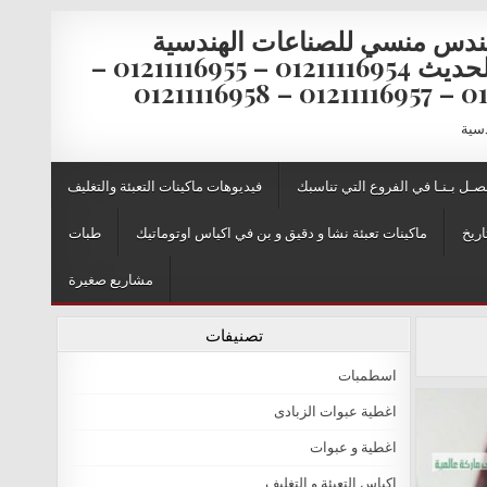
ندس منسي للصناعات الهندسية
والتغليف الحديث 01211116954 – 01211116955 –
0121111
دسية
صـل بـنـا في الفروع التي تناسبك
فيديوهات ماكينات التعبئة والتغليف
اريخ
ماكينات تعبئة نشا و دقيق و بن في اكياس اوتوماتيك
طبات
مشاريع صغيرة
تصنيفات
اسطمبات
اغطية عبوات الزبادى
اغطية و عبوات
اكياس التعبئة و التغليف