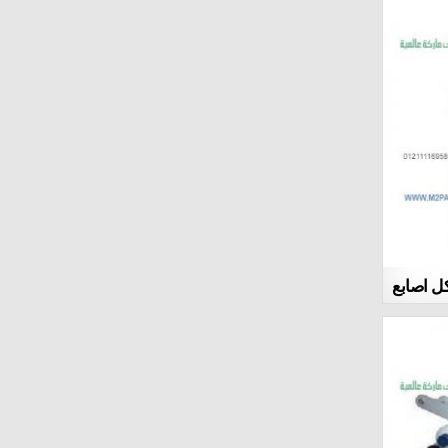
viril x walmart Velocity Max Improve Erectile
Function
black panther reddit Sexual Enhancement USA
Offer
vigrx plus walmart Male Enhancement Pills
And Drugs
noxitril amazon Male Viagra Online Buy
trtt technology Sexual Enhance Product
natural male enhancement Male Enhancement
Pills And Drugs
male enhancement pills that work Velocity
Max Improve Erectile Function
best ed pill Velocity Max Improve Erectile
Function
best sex pills Male Enhancement Pills And
ل اصابع
Drugs
sex toy for men Erection Problems
Stimulation
gas station male enhancement pill reviews
Male Viagra Online Buy
horny goat weed reddit Velocity Max Improve
Erectile Function
pills for sexually active Erection Problems