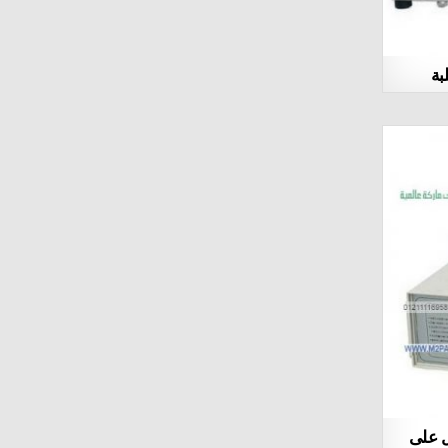
بة
ل على