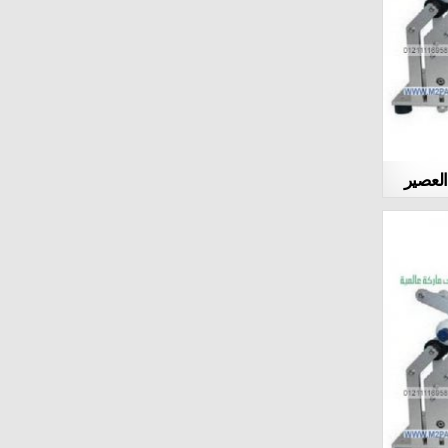
Stimulation
rhino 7 pill Male Enhancement Pills
boost drink walmart Erection Problems
Stimulation
العصير