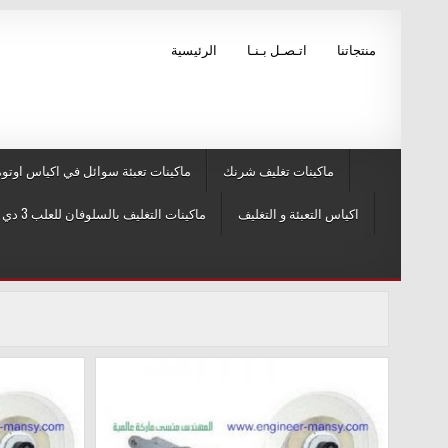
Skip to conten
منتجاتنا
اتـصـل بـنـا
الرئيسية
ماكينات تغليف شرنك
ماكينات تعبئة سوائل في اكياس اوتوم
اكياس التعبئة و التغليف
ماكينات التغليف بالسلوفان للعلب 3 دي و ماكينات لصق ليبل