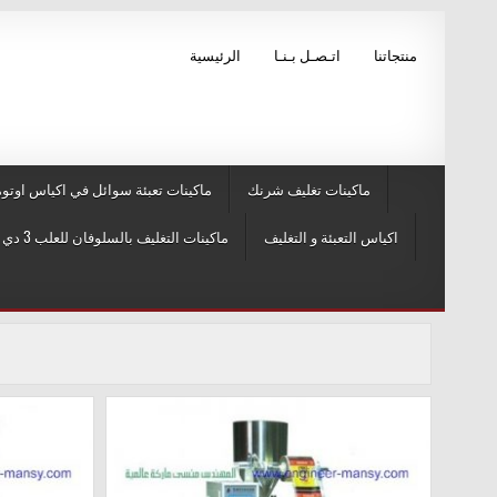
Skip to conten
منتجاتنا
اتـصـل بـنـا
الرئيسية
ماكينات تغليف شرنك
ماكينات تعبئة سوائل في اكياس اوتوم
اكياس التعبئة و التغليف
ماكينات التغليف بالسلوفان للعلب 3 دي و ماكينات لصق ليبل