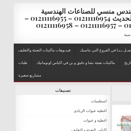
ندس منسي للصناعات الهندسية
والتغليف الحديث 01211116954 – 01211116955 –
0121111
دسية
صـل بـنـا في الفروع التي تناسبك
فيديوهات ماكينات التعبئة والتغليف
اريخ
ماكينات تعبئة نشا و دقيق و بن في اكياس اوتوماتيك
طبات
مشاريع صغيرة
تصنيفات
اسطمبات
اغطية عبوات الزبادى
اغطية و عبوات
اكياس التعبئة و التغليف