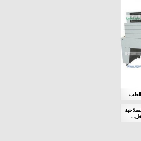
Stimulation
rhino 7 pill Male Enhancement Pills
boost drink walmart Erection Problems
Stimulation
لعلب
لصلاحية
تغل…