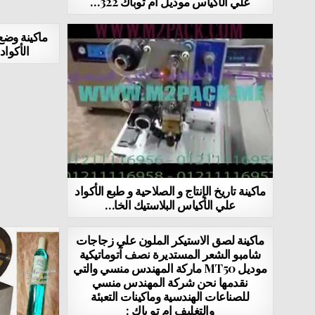
علي الأكياس موديل ام توباك 322…
ماكينة وضع 
الأكواد
ماكينة تاريخ الإنتاج و الصلاحية و طبع الأكواد
علي الأكياس البلاستيك الخا…
ماكينة لصق الاستيكر الملون علي زجاجات
شامبو الشعر المستديرة نصف آتوماتيكية
موديل MT50 ماركة المهندس منسي والتي
نقدمها نحن شركة المهندس منسي
للصناعات الهندسية وماكينات التعبئة
والتغليف ام تو باك :