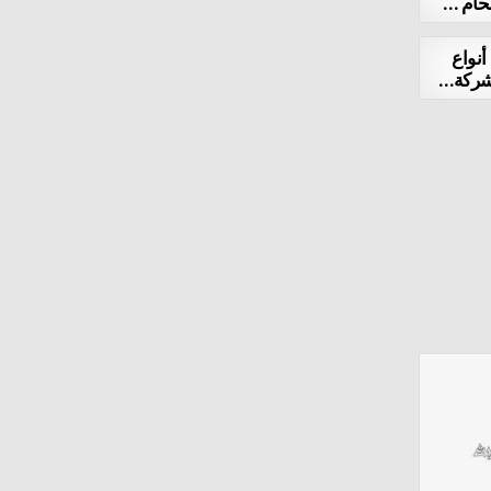
لحام …
أنواع
 شركة…