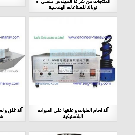
المنتجات من شركة المهندس منسى ام
توباك للصناعات الهندسية
آلة لحام الطبات و غلقها علي العبوات
آلة غلق و ل
البلاستيكية
شر