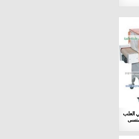
viril x walmart Velocity Max Improve Erectile
Function
black panther reddit Sexual Enhancement USA
Offer
vigrx plus walmart Male Enhancement Pills
And Drugs
noxitril amazon Male Viagra Online Buy
trtt technology Sexual Enhance Product
natural male enhancement Male Enhancement
Pills And Drugs
male enhancement pills that work Velocity
Max Improve Erectile Function
best ed pill Velocity Max Improve Erectile
Function
best sex pills Male Enhancement Pills And
Drugs
sex toy for men Erection Problems
Stimulation
gas station male enhancement pill reviews
ي العلب
Male Viagra Online Buy
منسى
horny goat weed reddit Velocity Max Improve
Erectile Function
pills for sexually active Erection Problems