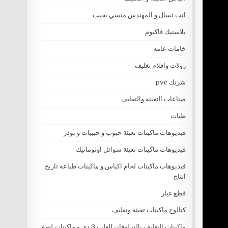
انت تسال و المهندس منسي يجيب
بلاستيك فاكيوم
خامات عامه
رولات وافلام تغليف
شرنك pvc
صناعات التعبئة والتغليف
طبات
فيديوهات ماكينات تعبئة حبوب و حبيبات و بودر
فيديوهات ماكينات تعبئة سوائل اوتوماتيك
فيديوهات ماكينات لحام اكياس و ماكينات طباعة تاريخ
انتاج
قطع غيار
كتالوج ماكينات تعبئة وتغليف
ماكينات التغليف بالسلوفان للعلب 3 دي و ماكينات لصق