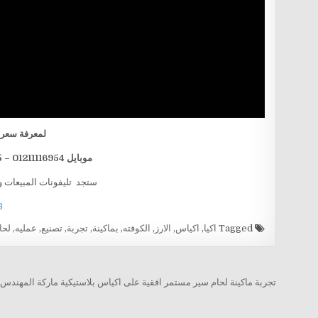
لمعرفة سعر ا
موبايل 01211116954 – 01211116955 – 01211116956 — 01211116958
ستجد تليفونات المبيعات و
B
Tagged
اكيا
,
اكياس
,
الارز
,
الكوفته
,
بماكينة
,
تجربة
,
تصنيع
,
عمليه
,
لحا
تصفّح المقالات
تجربة ماكينة لحام سير مستمر افقية على اكياس بلاستيكية ماركة المهن