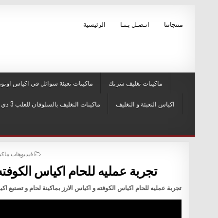
Skip to conten
منتجاتنا
اتـصـل بـنـا
الرئيسية
ماكينات تغليف شرنك
ماكينات تعبئة سوائل في اكياس اوتوم
اكياس التعبئة و التغليف
ماكينات التغليف بالسلوفان للعلب 3 دي و ماكينات لصق ليبل
POSTED IN
فيديوهات ماكين
تجربة عمليه للحام اكياس الكوفته
تجربة عمليه للحام اكياس الكوفته و اكياس الارز بماكينة لحام و تصنيع ا