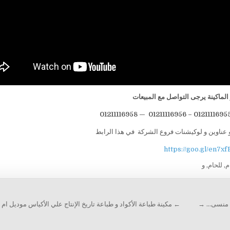
لماكينة يرجى التواصل مع المبيعات
 عناوين و لوكيشنات فروع الشركة في هذا الرابط
https://goo.gl/en7xf
م
,
للحام
,
و
دس منسى… →
← مكينة طباعة الأكواد و طباعة تاريخ الإنتاج علي الأكياس موديل ام توبا