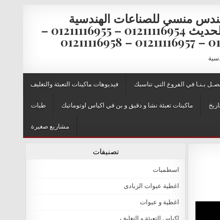
ندس منسي للصناعات الهندسية
والتغليف الحديث 01211116954 – 01211116955 –
0121111
دسية
صـل بـنـا في الفروع التي تناسبك
فيديوهات ماكينات التعبئة والتغليف
اريخ
ماكينات تعبئة نشا و دقيق و بن في اكياس اوتوماتيك
طبات
مشاريع صغيرة
تصنيفات
اسطمبات
اغطية عبوات الزبادى
اغطية و عبوات
اكياس التعبئة و التغليف